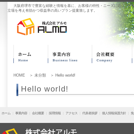
大阪府堺市で豊富な経験と情報を基に、お客様の特性・ニーズに応じた不
立場を考え有効かつ収益率の高いプラン提案致します。
HOME
＞
未分類
＞ Hello world!
Hello world!
ホーム
|
事業内容
|
会社概要
|
採用情報
|
アクセス
|
代表者挨拶
|
個人情報保護方針
|
免